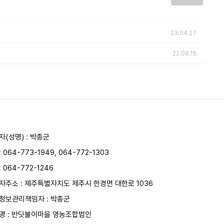
23.04.27
22.09.15
자(성명) : 박종군
:
064-773-1949
,
064-772-1303
: 064-772-1246
자주소 : 제주특별자치도 제주시 한경면 대한로 1036
정보관리책임자 : 박종군
명 : 반딧불이마을 영농조합법인