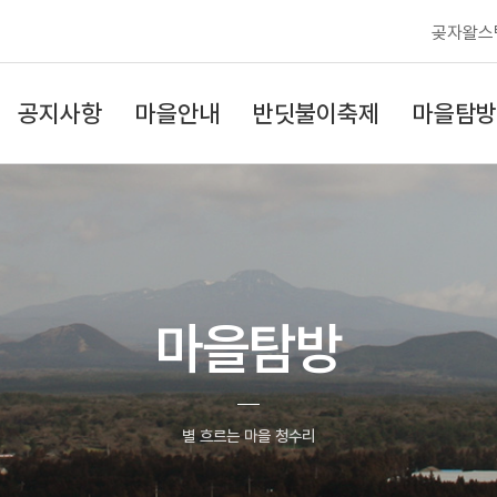
곶자왈스
공지사항
마을안내
반딧불이축제
마을탐방
마을탐방
별 흐르는 마을 청수리