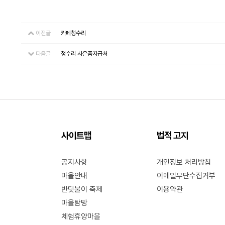
이전글
카페청수리
다음글
청수리 사은품지급처
사이트맵
법적 고지
공지사항
개인정보 처리방침
마을안내
이메일무단수집거부
반딧불이 축제
이용약관
마을탐방
체험휴양마을