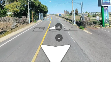
북
연명로
남