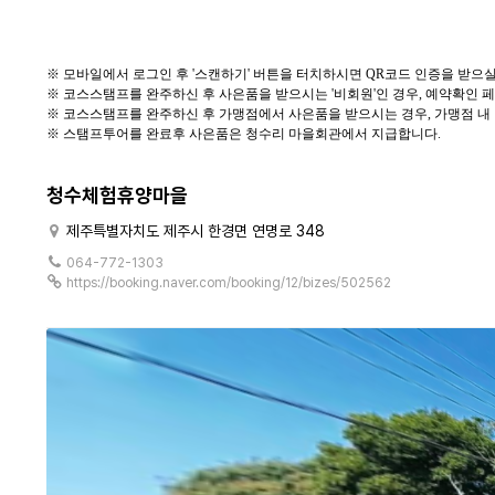
※
모바일에서 로그인 후
'
스캔하기
'
버튼을 터치하시면
QR
코드 인증을 받으실
※
코스스탬프를 완주하신 후 사은품을 받으시는
'
비회원
'
인 경우
,
예약확인 페
※
코스스탬프를 완주하신 후 가맹점에서 사은품을 받으시는 경우
,
가맹점 내
※
스탬프투어를
완료후
사은품은
청수리
마을회관에서 지급합니다
.
청수체험휴양마을
제주특별자치도 제주시 한경면 연명로 348
064-772-1303
https://booking.naver.com/booking/12/bizes/502562