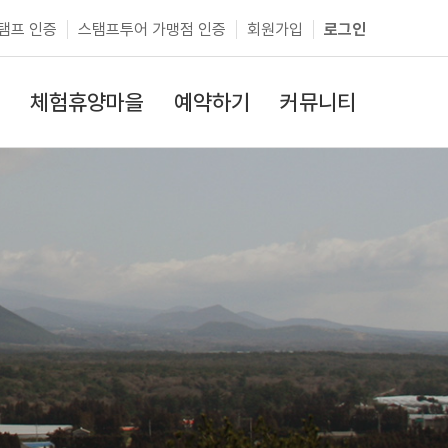
탬프 인증
스탬프투어 가맹점 인증
회원가입
로그인
체험휴양마을
예약하기
커뮤니티