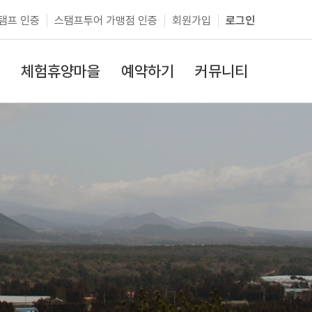
탬프 인증
스탬프투어 가맹점 인증
회원가입
로그인
체험휴양마을
예약하기
커뮤니티