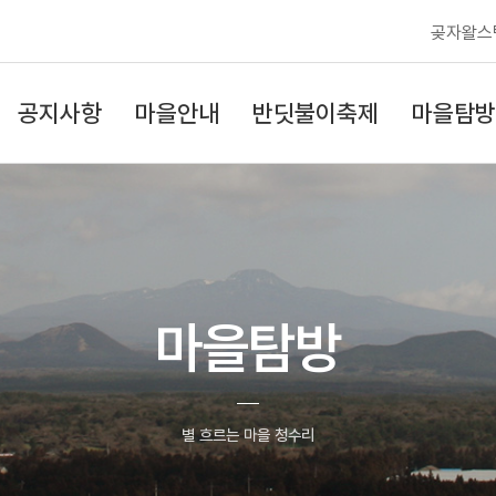
곶자왈스
공지사항
마을안내
반딧불이축제
마을탐방
마을탐방
별 흐르는 마을 청수리