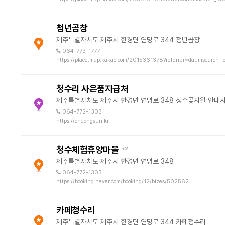
청년곱창
제주특별자치도 제주시 한경면 연명로 344 청년곱창
064-773-1777
https://place.map.kakao.com/2015361378?referrer=daumsearch_lo
청수리 사은품지급처
제주특별자치도 제주시 한경면 연명로 348 청수곶자왈 안내
064-772-1303
https://cheongsuri.kr
청수체험휴양마을
+2
제주특별자치도 제주시 한경면 연명로 348
064-772-1303
https://booking.naver.com/booking/12/bizes/502562
카페청수리
제주특별자치도 제주시 한경면 연명로 344 카페청수리