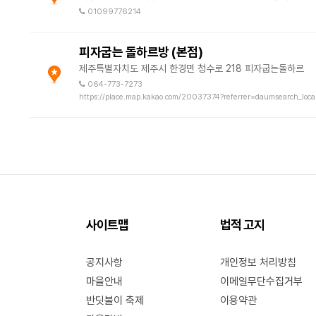
01099776214
피자굽는 돌하르방 (본점)
제주특별자치도 제주시 한경면 청수로 218 피자굽는돌하르
064-773-7273
https://place.map.kakao.com/20037374?referrer=daumsearch_loca
사이트맵
법적 고지
공지사항
개인정보 처리방침
마을안내
이메일무단수집거부
반딧불이 축제
이용약관