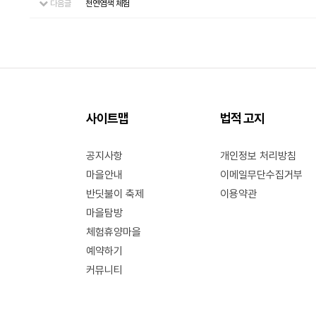
다음글
천연염색 체험
사이트맵
법적 고지
공지사항
개인정보 처리방침
마을안내
이메일무단수집거부
반딧불이 축제
이용약관
마을탐방
체험휴양마을
예약하기
커뮤니티