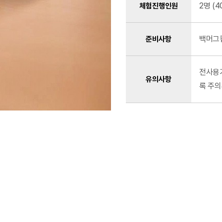
2명 (
체험진행인원
백머그컵
준비사항
전사용기
유의사항
록 주