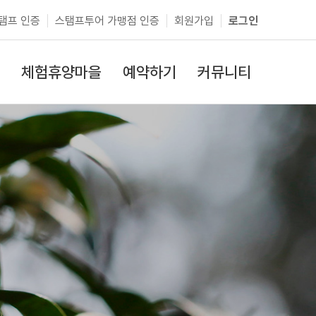
탬프 인증
스탬프투어 가맹점 인증
회원가입
로그인
체험휴양마을
예약하기
커뮤니티