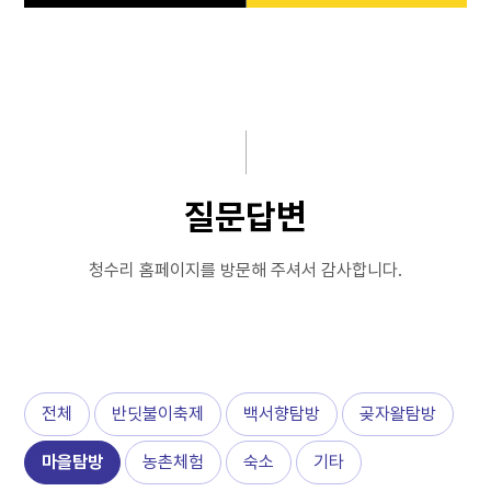
공지사항
마을알림
마을안내
FAQ
반딧불이축제
질문답변
마을탐방
갤러리
질문답변
체험휴양마을
동영상갤러리
청수리 홈페이지를 방문해 주셔서 감사합니다.
예약하기
언론보도
커뮤니티
전체
반딧불이축제
백서향탐방
곶자왈탐방
마을탐방
농촌체험
숙소
기타