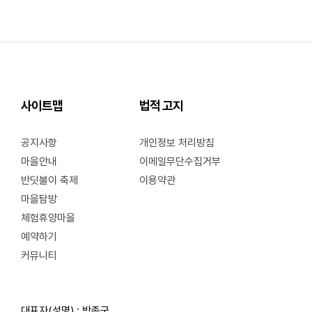
사이트맵
법적 고지
공지사항
개인정보 처리방침
마을안내
이메일무단수집거부
반딧불이 축제
이용약관
마을탐방
체험휴양마을
예약하기
커뮤니티
대표자(성명) : 박종군