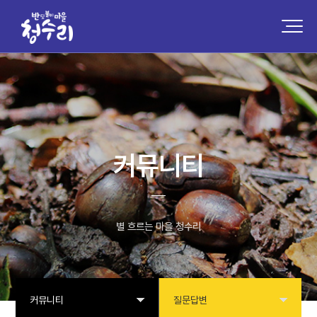
커뮤니티
별 흐르는 마을 청수리
커뮤니티
질문답변