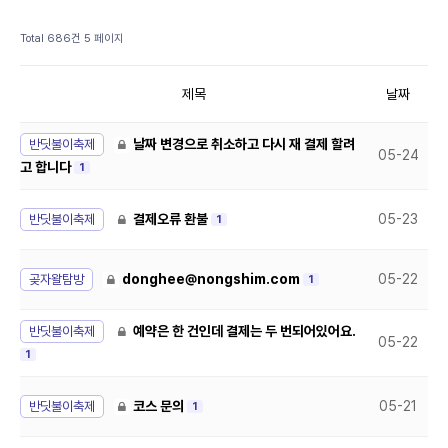
Total 686건
5 페이지
제목
날짜
반딧불이축제
날짜 변경으로 취소하고 다시 재 결제 할려
05-24
고 합니다
1
반딧불이축제
결제오류 환불
05-23
1
곶자왈탐방
donghee@nongshim.com
05-22
1
반딧불이축제
예약은 한 건인데 결제는 두 번되어있어요.
05-22
1
반딧불이축제
코스 문의
05-21
1