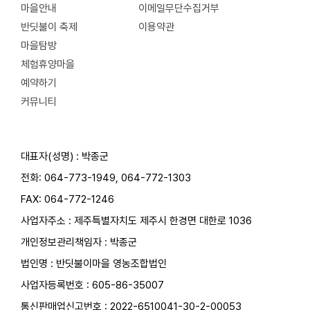
마을안내
이메일무단수집거부
반딧불이 축제
이용약관
마을탐방
체험휴양마을
예약하기
커뮤니티
대표자(성명) : 박종군
전화:
064-773-1949
,
064-772-1303
FAX: 064-772-1246
사업자주소 : 제주특별자치도 제주시 한경면 대한로 1036
개인정보관리책임자 : 박종군
법인명 : 반딧불이마을 영농조합법인
사업자등록번호 : 605-86-35007
통신판매업신고번호 : 2022-6510041-30-2-00053