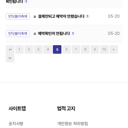
확인됩니다
1
반딧불이축제
결제만되고 예약이 안됐습니다
05-20
1
반딧불이축제
예약확인이 안됩니다
05-20
1
1
2
3
4
6
7
8
9
10
5
사이트맵
법적 고지
공지사항
개인정보 처리방침