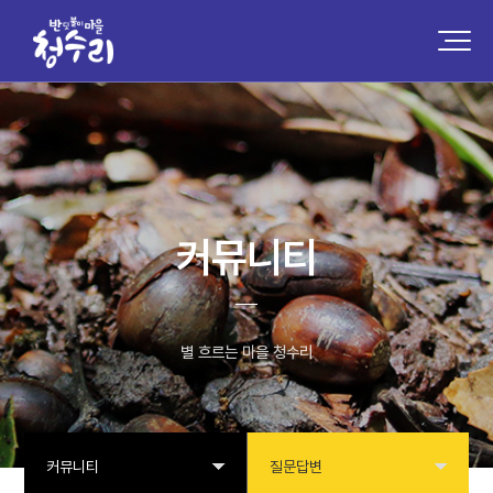
커뮤니티
별 흐르는 마을 청수리
커뮤니티
질문답변