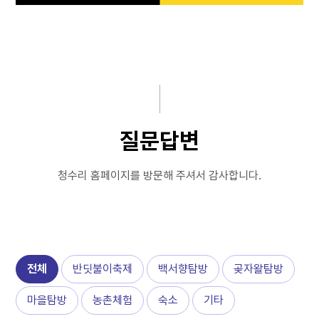
공지사항
마을알림
마을안내
FAQ
반딧불이축제
질문답변
마을탐방
갤러리
질문답변
체험휴양마을
동영상갤러리
청수리 홈페이지를 방문해 주셔서 감사합니다.
예약하기
언론보도
커뮤니티
전체
반딧불이축제
백서향탐방
곶자왈탐방
마을탐방
농촌체험
숙소
기타