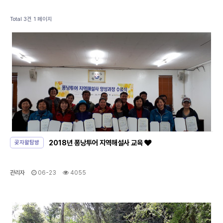
Total 3건
1 페이지
2018년 퐁낭투어 지역해설사 교육
곶자왈탐방
관리자
06-23
4055