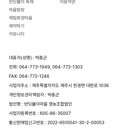
반딧불이 축제
이용약관
마을탐방
체험휴양마을
예약하기
커뮤니티
대표자(성명) : 박종군
전화:
064-773-1949
,
064-772-1303
FAX: 064-772-1246
사업자주소 : 제주특별자치도 제주시 한경면 대한로 1036
개인정보관리책임자 : 박종군
법인명 : 반딧불이마을 영농조합법인
사업자등록번호 : 605-86-35007
통신판매업신고번호 : 2022-6510041-30-2-00053