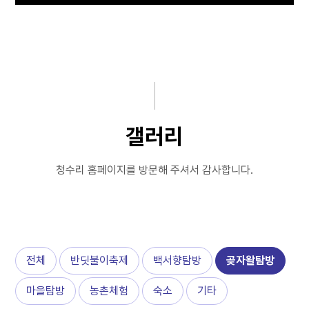
공지사항
마을안내
반딧불이축제
마을탐방
갤러리
체험휴양마을
청수리 홈페이지를 방문해 주셔서 감사합니다.
예약하기
커뮤니티
전체
반딧불이축제
백서향탐방
곶자왈탐방
마을탐방
농촌체험
숙소
기타