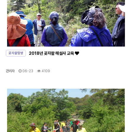
2018년 곶자왈 해설사 교육
곶자왈탐방
관리자
06-23
4109