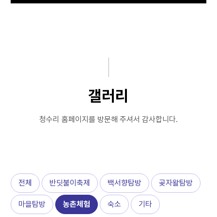
공지사항
마을안내
반딧불이축제
마을탐방
갤러리
체험휴양마을
청수리 홈페이지를 방문해 주셔서 감사합니다.
예약하기
커뮤니티
전체
반딧불이축제
백서향탐방
곶자왈탐방
마을탐방
농촌체험
숙소
기타